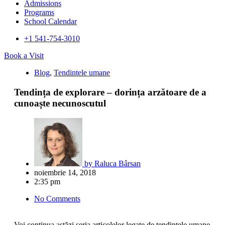
Admissions
Programs
School Calendar
+1 541-754-3010​
Book a Visit
Blog
,
Tendintele umane
Tendința de explorare – dorința arzătoare de a
cunoaște necunoscutul
by
Raluca Bârsan
noiembrie 14, 2018
2:35 pm
No Comments
Voi continua astăzi seria articolelor legate de tendințele umane