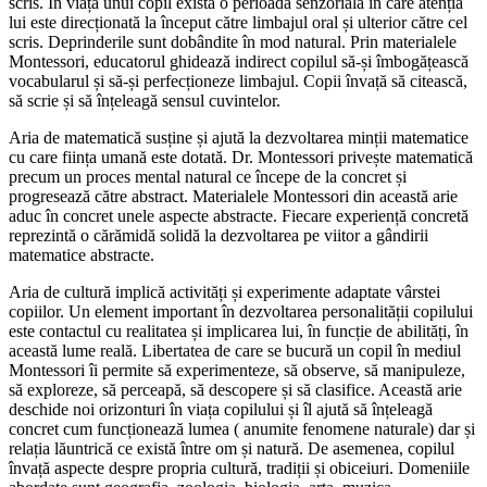
scris. În viața unui copil există o perioadă senzorială în care atenția
lui este direcționată la început către limbajul oral și ulterior către cel
scris. Deprinderile sunt dobândite în mod natural. Prin materialele
Montessori, educatorul ghidează indirect copilul să-și îmbogățească
vocabularul și să-și perfecționeze limbajul. Copii învață să citească,
să scrie și să înțeleagă sensul cuvintelor.
Aria de matematică susține și ajută la dezvoltarea minții matematice
cu care ființa umană este dotată. Dr. Montessori privește matematică
precum un proces mental natural ce începe de la concret și
progresează către abstract. Materialele Montessori din această arie
aduc în concret unele aspecte abstracte. Fiecare experiență concretă
reprezintă o cărămidă solidă la dezvoltarea pe viitor a gândirii
matematice abstracte.
Aria de cultură implică activități și experimente adaptate vârstei
copiilor. Un element important în dezvoltarea personalității copilului
este contactul cu realitatea și implicarea lui, în funcție de abilități, în
această lume reală. Libertatea de care se bucură un copil în mediul
Montessori îi permite să experimenteze, să observe, să manipuleze,
să exploreze, să perceapă, să descopere și să clasifice. Această arie
deschide noi orizonturi în viața copilului și îl ajută să înțeleagă
concret cum funcționează lumea ( anumite fenomene naturale) dar și
relația lăuntrică ce există între om și natură. De asemenea, copilul
învață aspecte despre propria cultură, tradiții și obiceiuri. Domeniile