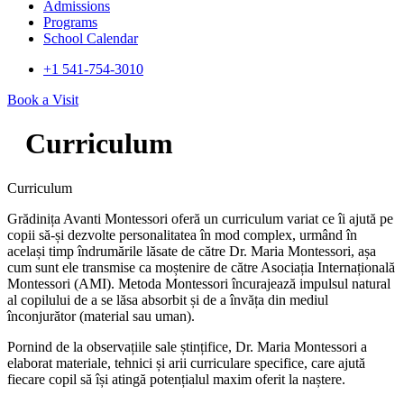
Admissions
Programs
School Calendar
+1 541-754-3010​
Book a Visit
Curriculum
Curriculum
Grădinița Avanti Montessori oferă un curriculum variat ce îi ajută pe
copii să-și dezvolte personalitatea în mod complex, urmând în
același timp îndrumările lăsate de către Dr. Maria Montessori, așa
cum sunt ele transmise ca moștenire de către Asociația Internațională
Montessori (AMI). Metoda Montessori încurajează impulsul natural
al copilului de a se lăsa absorbit și de a învăța din mediul
înconjurător (material sau uman).
Pornind de la observațiile sale ștințifice, Dr. Maria Montessori a
elaborat materiale, tehnici și arii curriculare specifice, care ajută
fiecare copil să își atingă potențialul maxim oferit la naștere.