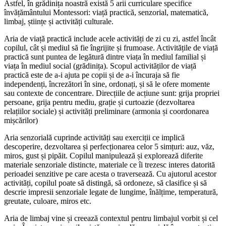
Astfel, în grădinița noastră există 5 arii curriculare specifice
învățământului Montessori: viață practică, senzorial, matematică,
limbaj, științe și activități culturale.
Aria de viață practică include acele activități de zi cu zi, astfel încât
copilul, cât și mediul să fie îngrijite și frumoase. Activitățile de viață
practică sunt puntea de legătură dintre viața în mediul familial și
viața în mediul social (grădinița). Scopul activităților de viață
practică este de a-i ajuta pe copii și de a-i încuraja să fie
independenți, încrezători în sine, ordonați, și să le ofere momente
sau contexte de concentrare. Direcțiile de acțiune sunt: grija propriei
persoane, grija pentru mediu, grație și curtoazie (dezvoltarea
relațiilor sociale) și activități preliminare (armonia și coordonarea
mișcărilor)
Aria senzorială cuprinde activități sau exerciții ce implică
descoperire, dezvoltarea și perfecționarea celor 5 simțuri: auz, văz,
miros, gust și pipăit. Copilul manipulează și explorează diferite
materiale senzoriale distincte, materiale ce îi trezesc interes datorită
perioadei senzitive pe care acesta o traversează. Cu ajutorul acestor
activități, copilul poate să distingă, să ordoneze, să clasifice și să
descrie impresii senzoriale legate de lungime, înălțime, temperatură,
greutate, culoare, miros etc.
Aria de limbaj vine și creează contextul pentru limbajul vorbit și cel