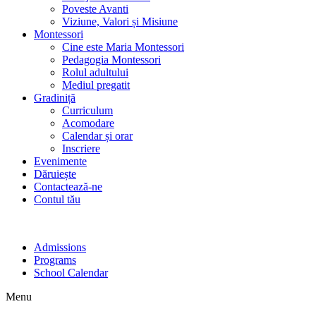
Poveste Avanti
Viziune, Valori și Misiune
Montessori
Cine este Maria Montessori
Pedagogia Montessori
Rolul adultului
Mediul pregatit
Gradiniță
Curriculum
Acomodare
Calendar și orar
Inscriere
Evenimente
Dăruiește
Contactează-ne
Contul tău
Admissions
Programs
School Calendar
Menu