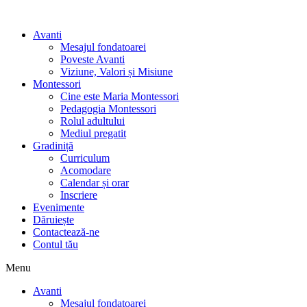
Avanti
Mesajul fondatoarei
Poveste Avanti
Viziune, Valori și Misiune
Montessori
Cine este Maria Montessori
Pedagogia Montessori
Rolul adultului
Mediul pregatit
Gradiniță
Curriculum
Acomodare
Calendar și orar
Inscriere
Evenimente
Dăruiește
Contactează-ne
Contul tău
Menu
Avanti
Mesajul fondatoarei