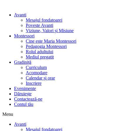
Avanti
Mesajul fondatoarei
Poveste Avanti
Viziune, Valori și Misiune
Montessori
Cine este Maria Montessori
Pedagogia Montessori
Rolul adultului
Mediul pregatit
Gradiniță
Curriculum
Acomodare
Calendar și orar
Inscriere
Evenimente
Dăruiește
Contactează-ne
Contul tău
Menu
Avanti
Mesajul fondatoarei