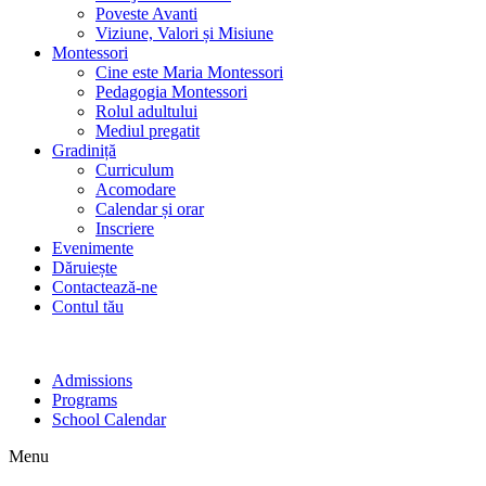
Poveste Avanti
Viziune, Valori și Misiune
Montessori
Cine este Maria Montessori
Pedagogia Montessori
Rolul adultului
Mediul pregatit
Gradiniță
Curriculum
Acomodare
Calendar și orar
Inscriere
Evenimente
Dăruiește
Contactează-ne
Contul tău
Admissions
Programs
School Calendar
Menu