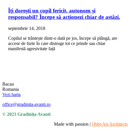
Îți dorești un copil fericit, autonom și
responsabil? Începe să acționezi chiar de astăzi.
septembrie 14, 2018
Copilul se trântește dintr-o dată pe jos, începe să plângă, are
accese de furie în care distruge tot ce prinde sau chiar
manifestă agresivitate față
Bacau
Romania
Vezi harta
office@gradinita-avanti.ro
© 2023 Gradinița Avanti
Made with passion |
ObbyArt Architects