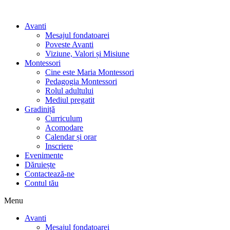
Avanti
Mesajul fondatoarei
Poveste Avanti
Viziune, Valori și Misiune
Montessori
Cine este Maria Montessori
Pedagogia Montessori
Rolul adultului
Mediul pregatit
Gradiniță
Curriculum
Acomodare
Calendar și orar
Inscriere
Evenimente
Dăruiește
Contactează-ne
Contul tău
Menu
Avanti
Mesajul fondatoarei