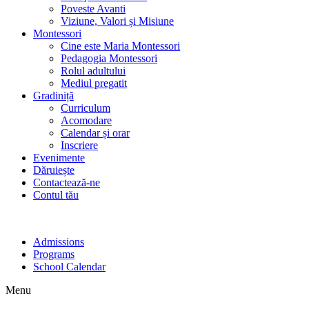
Poveste Avanti
Viziune, Valori și Misiune
Montessori
Cine este Maria Montessori
Pedagogia Montessori
Rolul adultului
Mediul pregatit
Gradiniță
Curriculum
Acomodare
Calendar și orar
Inscriere
Evenimente
Dăruiește
Contactează-ne
Contul tău
Admissions
Programs
School Calendar
Menu