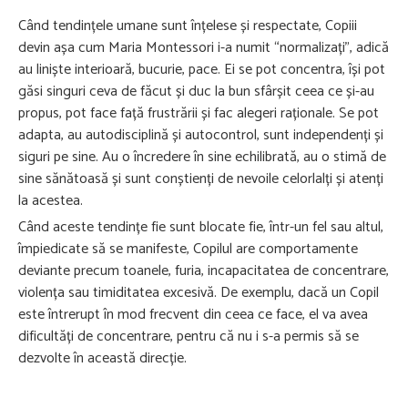
Când tendințele umane sunt înțelese și respectate, Copiii
devin așa cum Maria Montessori i-a numit “normalizați”, adică
au liniște interioară, bucurie, pace. Ei se pot concentra, își pot
găsi singuri ceva de făcut și duc la bun sfârșit ceea ce și-au
propus, pot face față frustrării și fac alegeri raționale. Se pot
adapta, au autodisciplină și autocontrol, sunt independenți și
siguri pe sine. Au o încredere în sine echilibrată, au o stimă de
sine sănătoasă și sunt conștienți de nevoile celorlalți și atenți
la acestea.
Când aceste tendințe fie sunt blocate fie, într-un fel sau altul,
împiedicate să se manifeste, Copilul are comportamente
deviante precum toanele, furia, incapacitatea de concentrare,
violența sau timiditatea excesivă. De exemplu, dacă un Copil
este întrerupt în mod frecvent din ceea ce face, el va avea
dificultăți de concentrare, pentru că nu i s-a permis să se
dezvolte în această direcție.