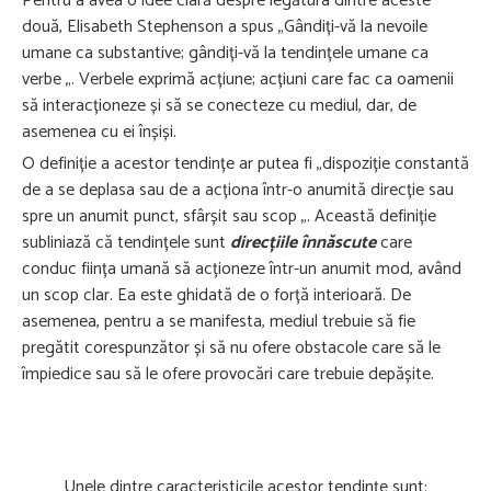
Pentru a avea o idee clară despre legătura dintre aceste
două, Elisabeth Stephenson a spus „Gândiți-vă la nevoile
umane ca substantive; gândiți-vă la tendințele umane ca
verbe „. Verbele exprimă acțiune; acțiuni care fac ca oamenii
să interacționeze și să se conecteze cu mediul, dar, de
asemenea cu ei înșiși.
O definiție a acestor tendințe ar putea fi „dispoziție constantă
de a se deplasa sau de a acționa într-o anumită direcție sau
spre un anumit punct, sfârșit sau scop „. Această definiție
subliniază că tendințele sunt
direcțiile înnăscute
care
conduc ființa umană să acționeze într-un anumit mod, având
un scop clar. Ea este ghidată de o forță interioară. De
asemenea, pentru a se manifesta, mediul trebuie să fie
pregătit corespunzător și să nu ofere obstacole care să le
împiedice sau să le ofere provocări care trebuie depășite.
Unele dintre caracteristicile acestor tendințe sunt: