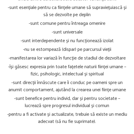
-sunt esențiale pentru ca ființele umane să supraviețuiască și
să se dezvolte pe deplin
-sunt comune pentru întreaga omenire
-sunt universale
-sunt interdependente și nu funcționează izolat
-nu se estompează (dispar) pe parcursul vieții
-manifestarea lor variază în funcție de stadiul de dezvoltare
-își găsesc expresia prin toate fațetele naturii ființei umane –
fizic, psihologic, intelectual și spiritual
-sunt direcții înnăscute care îi conduc pe oameni spre un
anumit comportament, ajutând la crearea unei ființe umane
-sunt benefice pentru individ, dar și pentru societate –
lucrează spre progresul individual și comun
-pentru a fi activate și actualizate, trebuie să existe un mediu
adecvat (să nu fie suprimate).