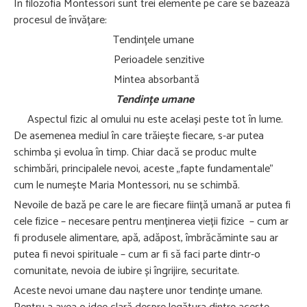
În filozofia Montessori sunt trei elemente pe care se bazează
procesul de învățare:
Tendințele umane
Perioadele senzitive
Mintea absorbantă
Tendințe umane
Aspectul fizic al omului nu este același peste tot în lume.
De asemenea mediul în care trăiește fiecare, s-ar putea
schimba și evolua în timp. Chiar dacă se produc multe
schimbări, principalele nevoi, aceste „fapte fundamentale”
cum le numește Maria Montessori, nu se schimbă.
Nevoile de bază pe care le are fiecare ființă umană ar putea fi
cele fizice – necesare pentru menținerea vieții fizice – cum ar
fi produsele alimentare, apă, adăpost, îmbrăcăminte sau ar
putea fi nevoi spirituale – cum ar fi să faci parte dintr-o
comunitate, nevoia de iubire și îngrijire, securitate.
Aceste nevoi umane dau naștere unor tendințe umane.